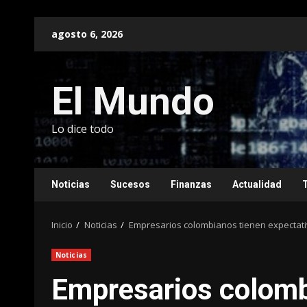
Saltar
agosto 6, 2026
al
contenido
El Mundo
Lo dice todo
Noticias
Sucesos
Finanzas
Actualidad
Inicio
Noticias
Empresarios colombianos tienen expectat
Noticias
Empresarios colomb