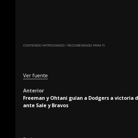
CONTENIDO PATROCINADO / RECOMENDADO PARA TI
Ver fuente
Post
Anterior
Freeman y Ohtani guían a Dodgers a victoria d
navigation
ante Sale y Bravos