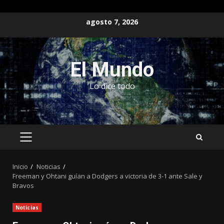
Saltar
agosto 7, 2026
al
contenido
El Mundo
Lo dice todo
MENÚ
PRINCIPAL
Inicio
Noticias
Freeman y Ohtani guían a Dodgers a victoria de 3-1 ante Sale y
Bravos
Noticias