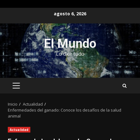
Saltar
agosto 6, 2026
al
contenido
El Mundo
Lo dice todo
MENÚ
PRINCIPAL
Inicio
Actualidad
Enfermedades del ganado: Conoce los desafíos de la salud
animal
Actualidad