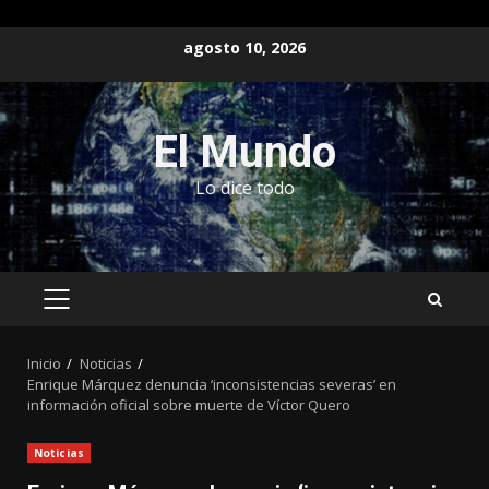
Saltar
agosto 10, 2026
al
contenido
El Mundo
Lo dice todo
MENÚ
PRINCIPAL
Inicio
Noticias
Enrique Márquez denuncia ‘inconsistencias severas’ en
información oficial sobre muerte de Víctor Quero
Noticias