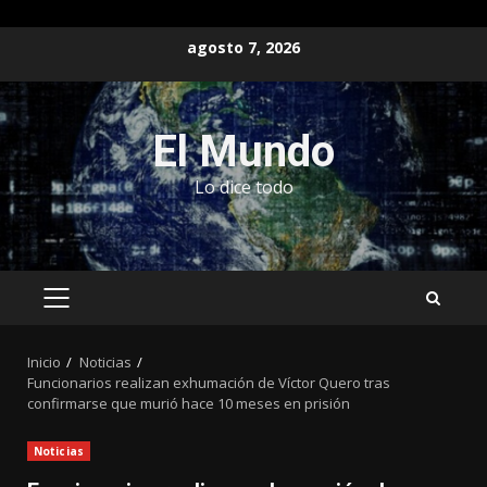
Saltar
agosto 7, 2026
al
contenido
El Mundo
Lo dice todo
MENÚ
PRINCIPAL
Inicio
Noticias
Funcionarios realizan exhumación de Víctor Quero tras
confirmarse que murió hace 10 meses en prisión
Noticias