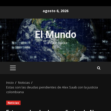
Saltar
agosto 6, 2026
al
contenido
El Mundo
Lo dice todo
MENÚ
PRINCIPAL
Inicio
Noticias
Estas son las deudas pendientes de Alex Saab con la justicia
colombiana
Noticias