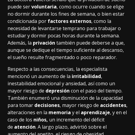
puede ser
voluntaria
, como ocurre cuando se elige
no dormir durante los fines de semana, o bien estar
condicionada por
factores externos
, como la
necesidad de levantarse temprano para trabajar o
estudiar y dormir pocas horas durante la semana.
Además, la
privación
también puede deberse a que,
aunque se dedique el tiempo suficiente al descanso,
el sueño resulte fragmentado o poco reparador.
Respecto a las consecuencias, la especialista
mencionó un aumento de la
irritabilidad
,
inestabilidad emocional y ansiedad, así como un
mayor riesgo de
depresión
con el paso del tiempo.
También enumeró una disminución de la capacidad
para tomar
decisiones
, mayor riesgo de
accidentes
,
alteraciones en la
memoria
y el
aprendizaje
, y en el
caso de los
niños,
un incremento del déficit
de
atención
. A largo plazo, advirtió sobre el
aumento del apetito, el riesgo de obesidad,