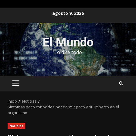
Saltar
agosto 9, 2026
al
contenido
El Mundo
Lo dice todo
MENÚ
PRINCIPAL
Inicio
Noticias
Síntomas poco conocidos por dormir poco y su impacto en el
organismo
Noticias