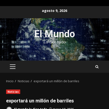
Saltar
agosto 9, 2026
al
contenido
El Mundo
Lo dice todo
MENÚ
PRINCIPAL
Inicio
Noticias
exportará un millón de barriles
Noticias
exportará un millón de barriles