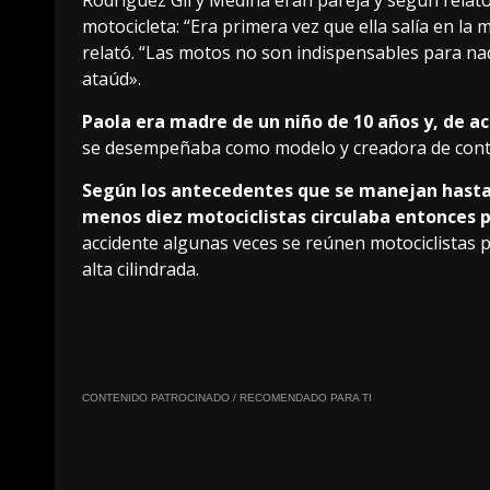
Rodríguez Gil y Medina eran pareja y según relató
motocicleta: “Era primera vez que ella salía en la
relató. “Las motos no son indispensables para n
ataúd».
Paola era madre de un niño de 10 años y, de a
se desempeñaba como modelo y creadora de conten
Según los antecedentes que se manejan hasta a
menos diez motociclistas circulaba entonces po
accidente algunas veces se reúnen motociclistas 
alta cilindrada.
CONTENIDO PATROCINADO / RECOMENDADO PARA TI