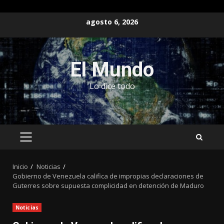
Saltar
agosto 6, 2026
al
contenido
El Mundo
Lo dice todo
MENÚ
PRINCIPAL
Inicio
Noticias
Gobierno de Venezuela califica de impropias declaraciones de
Guterres sobre supuesta complicidad en detención de Maduro
Noticias