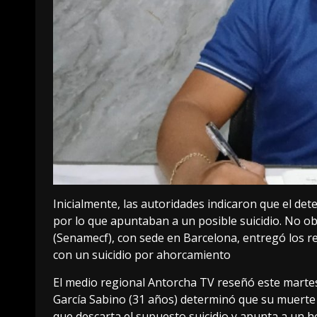
Inicialmente, las autoridades indicaron que el det
por lo que apuntaban a un posible suicidio. No ob
(Senamecf), con sede en Barcelona, entregó los r
con un suicidio por ahorcamiento
El medio regional Antorcha TV reseñó este martes
García Sabino (31 años) determinó que su muerte 
que descarta el supuesto suicidio y apunta a un h