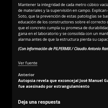
Mantener la integridad de cada metro cúbico vaci
de materiales y la supervisión en campo. Explic
Soto, que la prevención de estas
patologías
se bas
educación de los constructores sobre el correcto 
que el concreto cumpla su promesa de durabilidad. 
gana en el laboratorio y se consolida con un man
alarma antes de que la estructura pierda su capa
(Con información de PILPERMIX / Claudio Antonio Ram
Navegación
Ver fuente
de
Post
Anterior
entradas
Autopsia revela que exconcejal José Manuel G
navigation
fue asesinado por estrangulamiento
Deja una respuesta