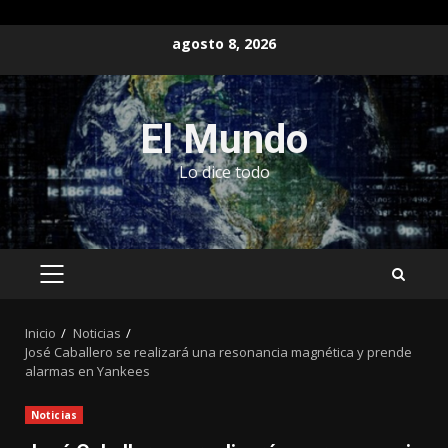
Saltar
agosto 8, 2026
al
contenido
El Mundo
Lo dice todo
MENÚ
PRINCIPAL
Inicio
Noticias
José Caballero se realizará una resonancia magnética y prende
alarmas en Yankees
Noticias