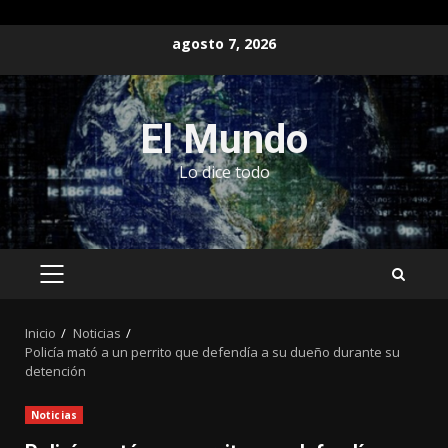
Saltar
agosto 7, 2026
al
contenido
El Mundo
Lo dice todo
MENÚ
PRINCIPAL
Inicio
Noticias
Policía mató a un perrito que defendía a su dueño durante su
detención
Noticias