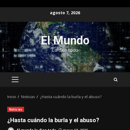
Saltar
agosto 7, 2026
al
contenido
El Mundo
Lo dice todo
MENÚ
PRINCIPAL
Inicio
Noticias
¿Hasta cuándo la burla y el abuso?
Noticias
¿Hasta cuándo la burla y el abuso?