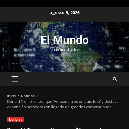
Saltar
agosto 9, 2026
al
contenido
El Mundo
Lo dice todo
MENÚ
PRINCIPAL
Inicio
Noticias
Donald Trump reitera que ‘Venezuela es un país feliz’ y destaca
expansión petrolera con llegada de grandes corporaciones
Noticias