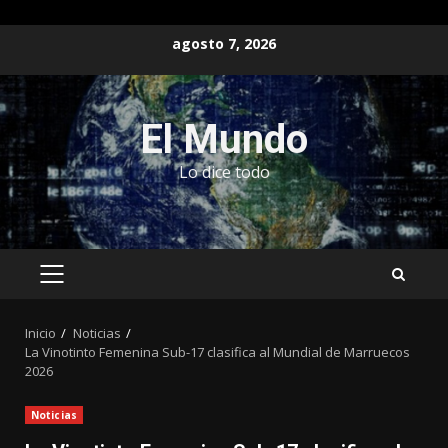
Saltar
agosto 7, 2026
al
contenido
El Mundo
Lo dice todo
MENÚ
PRINCIPAL
Inicio
Noticias
La Vinotinto Femenina Sub-17 clasifica al Mundial de Marruecos
2026
Noticias