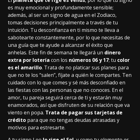
El
planeta que te rige es Venus
, por lo que tu signo
es muy emocional y profundamente sensible;
además, al ser un signo de agua en el Zodiaco,
tomas decisiones principalmente a través de tu
intuición. Tu desconfianza en ti mismo te lleva a
sabotearte constantemente, por lo que necesitas de
una guía que te ayude a alcanzar el éxito que
anhelas. Este fin de semana te llegará un
dinero
extra por lotería
con los
números 06 y 17
; tu
color
es el amarillo
. Trata de no platicar sus planes para
que no te los “salen”, fíjate a quién le compartes. Ten
cuidado con lo que comes y sé más desconfiado en
las fiestas con las personas que no conoces. En el
amor, tu pareja seguirá cerca de ti y estarán muy
enamorados, así que disfruten de su relación que va
viento en popa.
Trata de pagar sus tarjetas de
crédito
para que no tengas deudas atrasadas y
motivos para estresarte.
A tu signo Leo
lo rige el Sol
, y como tu elemento es