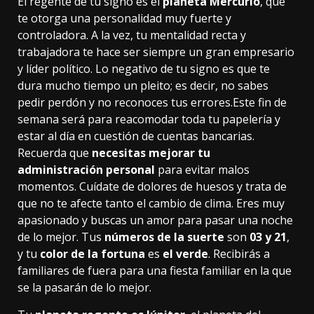
El regente de tu signo es el
planeta Mercurio
, que
te otorga una personalidad muy fuerte y
controladora. A la vez, tu mentalidad recta y
trabajadora te hace ser siempre un gran empresario
y líder político. Lo negativo de tu signo es que te
dura mucho tiempo un pleito; es decir, no sabes
pedir perdón y no reconoces tus errores.Este fin de
semana será para reacomodar toda tu papelería y
estar al día en cuestión de cuentas bancarias.
Recuerda que
necesitas mejorar tu
administración personal
para evitar malos
momentos. Cuídate de dolores de huesos y trata de
que no te afecte tanto el cambio de clima. Eres muy
apasionado y buscas un amor para pasar una noche
de lo mejor. Tus
números de la suerte
son
03 y 21
,
y tu
color de la fortuna
es
el verde
. Recibirás a
familiares de fuera para una fiesta familiar en la que
se la pasarán de lo mejor.