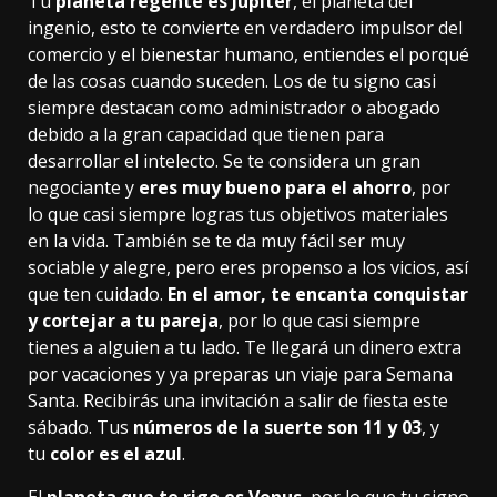
Tu
planeta regente es Júpiter
, el planeta del
ingenio, esto te convierte en verdadero impulsor del
comercio y el bienestar humano, entiendes el porqué
de las cosas cuando suceden. Los de tu signo casi
siempre destacan como administrador o abogado
debido a la gran capacidad que tienen para
desarrollar el intelecto. Se te considera un gran
negociante y
eres muy bueno para el ahorro
, por
lo que casi siempre logras tus objetivos materiales
en la vida. También se te da muy fácil ser muy
sociable y alegre, pero eres propenso a los vicios, así
que ten cuidado.
En el amor, te encanta conquistar
y cortejar a tu pareja
, por lo que casi siempre
tienes a alguien a tu lado. Te llegará un dinero extra
por vacaciones y ya preparas un viaje para Semana
Santa. Recibirás una invitación a salir de fiesta este
sábado. Tus
números de la suerte son 11 y 03
, y
tu
color es el azul
.