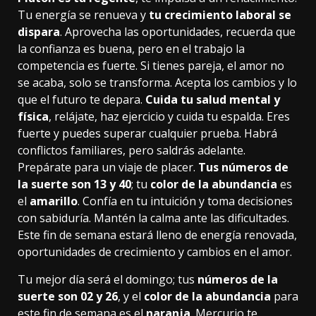
Tu energía se renueva y
tu crecimiento laboral se
dispara
. Aprovecha las oportunidades, recuerda que
la confianza es buena, pero en el trabajo la
competencia es fuerte. Si tienes pareja, el amor no
se acaba, solo se transforma. Acepta los cambios y lo
que el futuro te depara.
Cuida tu salud mental y
física
, relájate, haz ejercicio y cuida tu espalda. Eres
fuerte y puedes superar cualquier prueba. Habrá
conflictos familiares, pero saldrás adelante.
Prepárate para un viaje de placer.
Tus números de
la suerte son 13 y 40
; tu
color de la abundancia
es
el
amarillo
. Confía en tu intuición y toma decisiones
con sabiduría. Mantén la calma ante las dificultades.
Este fin de semana estará lleno de energía renovada,
oportunidades de crecimiento y cambios en el amor.
Tu mejor día será el domingo; tus
números de la
suerte son 02 y 26
, y el
color de la abundancia
para
este fin de semana es el
naranja
. Mercurio te