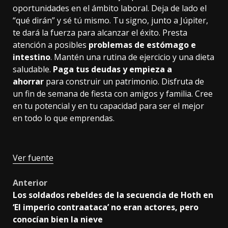
oportunidades en el ámbito laboral. Deja de lado el
“qué dirán” y sé tú mismo. Tu signo, junto a Júpiter,
te dará la fuerza para alcanzar el éxito. Presta
atención a posibles
problemas de estómago e
intestino
. Mantén una rutina de ejercicio y una dieta
saludable.
Paga tus deudas y empieza a
ahorrar
para construir un patrimonio. Disfruta de
un fin de semana de fiesta con amigos y familia. Cree
en tu potencial y en tu capacidad para ser el mejor
en todo lo que emprendas.
Ver fuente
Post
Anterior
Los soldados rebeldes de la secuencia de Hoth en
navigation
‘El imperio contraataca’ no eran actores, pero
conocían bien la nieve