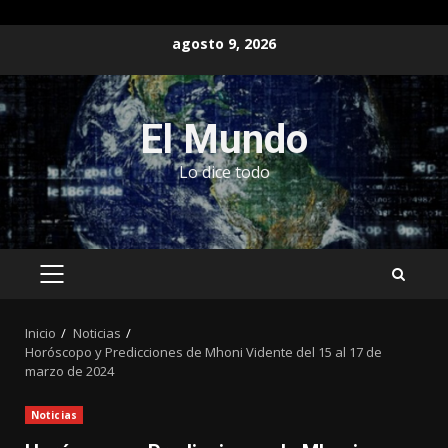
Saltar
agosto 9, 2026
al
contenido
El Mundo
Lo dice todo
MENÚ
PRINCIPAL
Inicio
Noticias
Horóscopo y Predicciones de Mhoni Vidente del 15 al 17 de
marzo de 2024
Noticias