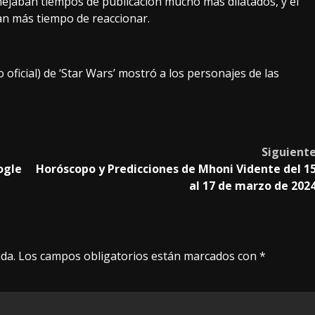
anejaban tiempos de publicación mucho más dilatados, y el
an más tiempo de reaccionar.
 oficial) de ‘Star Wars’ mostró a los personajes de las
Siguient
ogle
Horóscopo y Predicciones de Mhoni Vidente del 1
al 17 de marzo de 202
da.
Los campos obligatorios están marcados con
*