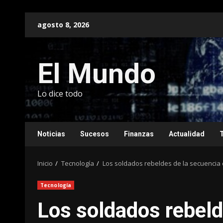
Saltar
agosto 8, 2026
al
contenido
El Mundo
Lo dice todo
Noticias
Sucesos
Finanzas
Actualidad
Inicio
Tecnología
Los soldados rebeldes de la secuencia d
Tecnología
Los soldados rebeld