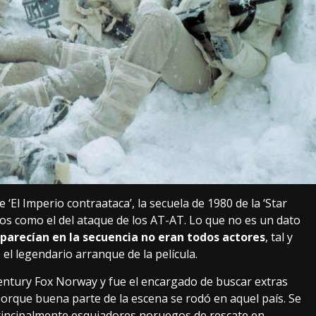
 ‘El Imperio contraataca’, la secuela de 1980 de la
‘Star
os como el del ataque de los AT-AT. Lo que no es un dato
parecían en la secuencia no eran todos actores
, tal y
el legendario arranque de la película.
Century Fox Norway y fue el encargado de buscar extras
porque buena parte de la escena se rodó en aquel país. Se
 principalmente esquiadores noruegos de rescate en