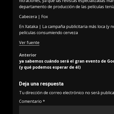
filtraciones, ya que las revistas especializadas m
departamento de producción de las películas tení
Cabecera | Fox
En Xataka |
La campaña publicitaria más loca (y no
películas consumiendo cerveza
Ver fuente
Post
Anterior
ya sabemos cuándo será el gran evento de Go
navigation
(y qué podemos esperar de él)
Deja una respuesta
Tu dirección de correo electrónico no será publica
Comentario
*