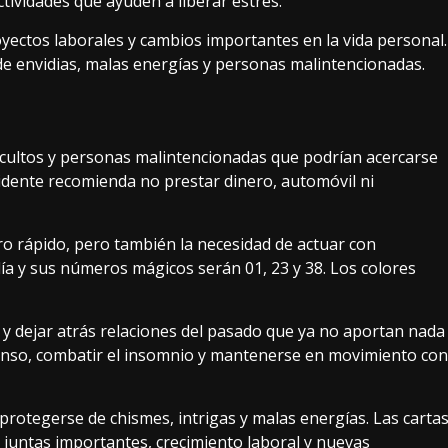
ctividades que ayuden a liberar estrés.
ectos laborales y cambios importantes en la vida personal.
de envidias, malas energías y personas malintencionadas.
ocultos y personas malintencionadas que podrían acercarse
dente recomienda no prestar dinero, automóvil ni
o rápido, pero también la necesidad de actuar con
 día y sus números mágicos serán 01, 23 y 38. Los colores
 y dejar atrás relaciones del pasado que ya no aportan nada
canso, combatir el insomnio y mantenerse en movimiento con
 protegerse de chismes, intrigas y malas energías. Las carta
 juntas importantes, crecimiento laboral y nuevas