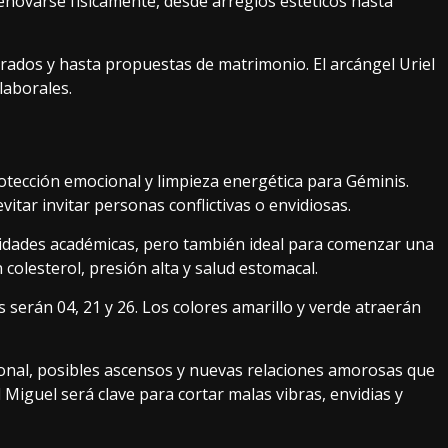
enovarse físicamente, desde arreglos estéticos hasta
erados y hasta propuestas de matrimonio. El arcángel Uriel
laborales.
otección emocional y limpieza energética para Géminis.
itar invitar personas conflictivas o envidiosas.
idades académicas, pero también ideal para comenzar una
 colesterol, presión alta y salud estomacal.
 serán 04, 21 y 26. Los colores amarillo y verde atraerán
onal, posibles ascensos y nuevas relaciones amorosas que
 Miguel será clave para cortar malas vibras, envidias y