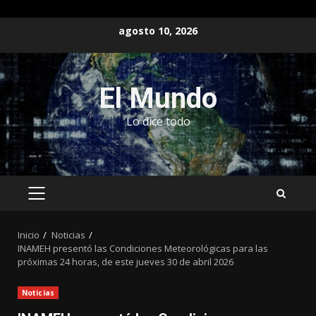
Saltar
agosto 10, 2026
al
contenido
El Mundo
Lo dice todo
MENÚ
PRINCIPAL
Inicio
Noticias
INAMEH presentó las Condiciones Meteorológicas para las
próximas 24 horas, de este jueves 30 de abril 2026
Noticias