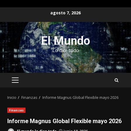
Saltar
agosto 7, 2026
al
contenido
El Mundo
Lo dice todo
MENÚ
PRINCIPAL
Inicio
Finanzas
Informe Magnus Global Flexible mayo 2026
Finanzas
Informe Magnus Global Flexible mayo 2026