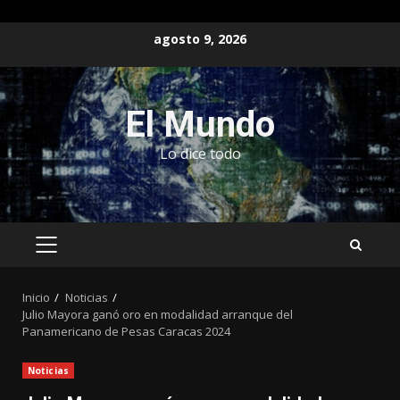
Saltar
agosto 9, 2026
al
contenido
El Mundo
Lo dice todo
MENÚ
PRINCIPAL
Inicio
Noticias
Julio Mayora ganó oro en modalidad arranque del
Panamericano de Pesas Caracas 2024
Noticias