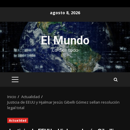
Saltar
agosto 8, 2026
al
contenido
El Mundo
Lo dice todo
MENÚ
PRINCIPAL
Inicio
Actualidad
Justicia de EEUU y Hjalmar Jesús Gibelli Gómez sellan resolución
legal total
Actualidad