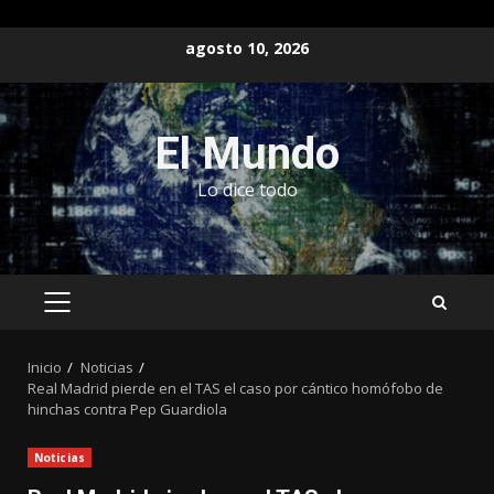
Saltar
agosto 10, 2026
al
contenido
El Mundo
Lo dice todo
MENÚ
PRINCIPAL
Inicio
Noticias
Real Madrid pierde en el TAS el caso por cántico homófobo de
hinchas contra Pep Guardiola
Noticias