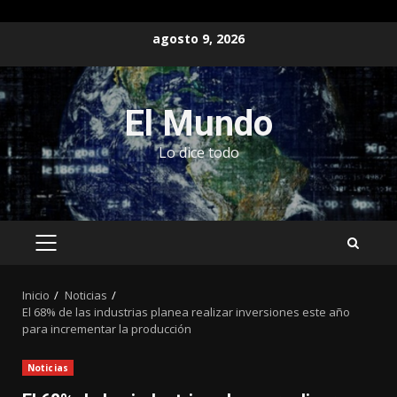
Saltar
agosto 9, 2026
al
contenido
El Mundo
Lo dice todo
MENÚ
PRINCIPAL
Inicio
Noticias
El 68% de las industrias planea realizar inversiones este año
para incrementar la producción
Noticias