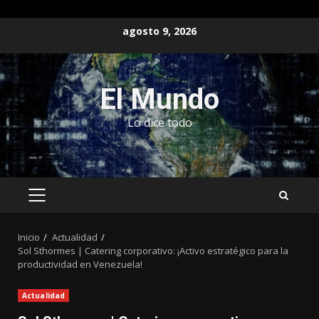
Saltar
agosto 9, 2026
al
contenido
El Mundo
Lo dice todo
MENÚ
PRINCIPAL
Inicio
Actualidad
Sol Sthormes | Catering corporativo: ¡Activo estratégico para la
productividad en Venezuela!
Actualidad