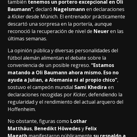
también
tenemos un portero excepcional en Oli
Baumann”
, declaró
Nagelsmann
en declaraciones
a
Kicker
desde Múnich. El entrenador prácticamente
descartó una sorpresa en la portería, aunque
reconoció la recuperación de nivel de
Neuer
en las
últimas semanas.
La opinión pública y diversas personalidades del
fútbol alemán alimentan el debate sobre la
conveniencia de un posible regreso.
“Estamos
matando a Oli Baumann ahora mismo. Eso no
ayuda a Julian, a Alemania ni al propio chico”
,
sostuvo el campeón mundial
Sami Khedira
en
declaraciones recogidas por
Kicker
, defendiendo la
regularidad y el rendimiento del actual arquero del
Hoffenheim.
No obstante, figuras como
Lothar
Matthäus
,
Benedikt Höwedes
y
Felix
Magath
manifestaron públicamente
su respaldo a