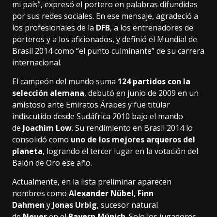
mi país”, expresó el portero en palabras difundidas
por sus redes sociales. En ese mensaje, agradeció a
los profesionales de la
DFB
, a los entrenadores de
porteros y a los aficionados, y definió el Mundial de
Brasil 2014 como “el punto culminante” de su carrera
internacional.
El campeón del mundo suma
124 partidos con la
selección alemana
, debutó en junio de 2009 en un
amistoso ante Emiratos Árabes y fue titular
indiscutido desde Sudáfrica 2010 bajo el mando
de
Joachim Low
. Su rendimiento en Brasil 2014 lo
consolidó como
uno de los mejores arqueros del
planeta
, logrando el tercer lugar en la votación del
Balón de Oro ese año.
Actualmente, en la lista preliminar aparecen
nombres como
Alexander Nübel
,
Finn
Dahmen
y
Jonas Urbig
, sucesor natural
de
Neuer
en el
Bayern Múnich
. Solo los jugadores