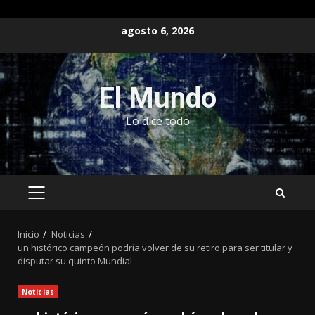
Saltar
agosto 6, 2026
al
contenido
El Mundo
Lo dice todo
MENÚ
PRINCIPAL
Inicio
Noticias
un histórico campeón podría volver de su retiro para ser titular y
disputar su quinto Mundial
Noticias