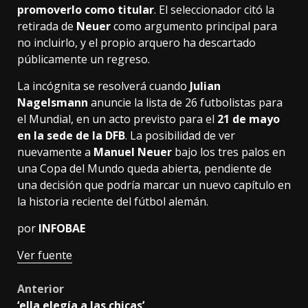
promoverlo como titular
. El seleccionador citó la
retirada de
Neuer
como argumento principal para
no incluirlo, y el propio arquero ha descartado
públicamente un regreso.
La incógnita se resolverá cuando
Julian
Nagelsmann
anuncie la lista de 26 futbolistas para
el Mundial, en un acto previsto para el
21 de mayo
en la sede de la DFB
. La posibilidad de ver
nuevamente a
Manuel Neuer
bajo los tres palos en
una Copa del Mundo queda abierta, pendiente de
una decisión que podría marcar un nuevo capítulo en
la historia reciente del fútbol alemán.
por
INFOBAE
Ver fuente
Post
Anterior
‘ella elegía a las chicas’