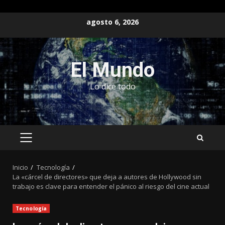
Saltar
agosto 6, 2026
al
contenido
El Mundo
Lo dice todo
MENÚ
PRINCIPAL
Inicio
Tecnología
La «cárcel de directores» que deja a autores de Hollywood sin
trabajo es clave para entender el pánico al riesgo del cine actual
Tecnología