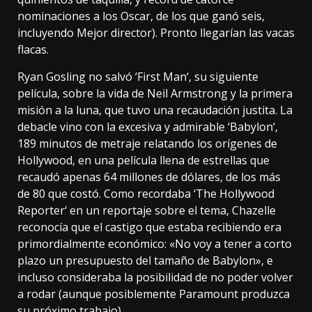
nominaciones a los Oscar, de los que ganó seis,
incluyendo Mejor director). Pronto llegarían las vacas
flacas.
Ryan Gosling no salvó
‘First Man
‘, su siguiente
película, sobre la vida de Neil Armstrong y la primera
misión a la luna, que tuvo una
recaudación justita
. La
debacle vino con la excesiva y admirable ‘
Babylon
‘,
189 minutos de metraje relatando los orígenes de
Hollywood, en una película llena de estrellas que
recaudó apenas 64 millones de dólares
, de los más
de 80 que costó. Como
recordaba ‘The Hollywood
Reporter
‘ en un reportaje sobre el tema, Chazelle
reconocía que el castigo que estaba recibiendo era
primordialmente económico: «No voy a tener a corto
plazo un presupuesto del tamaño de Babylon», e
incluso consideraba la posibilidad de no poder volver
a rodar (aunque
posiblemente Paramount
produzca
su próximo trabajo).