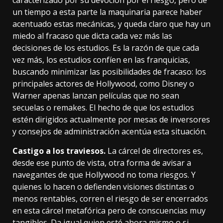
caracterizado por su devoción por el riesgo, pero de
un tiempo a esta parte
la maquinaria parece haber
acentuado
estas mecánicas, y queda claro que hay un
miedo al fracaso
que dicta cada vez más las
decisiones de los estudios. Es la razón de que cada
vez más, los estudios confíen en las franquicias,
buscando minimizar las posibilidades de fracaso: los
principales actores de Hollywood, como Disney o
Warner apenas lanzan películas que no sean
secuelas o remakes. El hecho de que los estudios
estén dirigidos actualmente por mesas de inversores
y consejos de administración acentúa
esta situación
.
Castigo a los traviesos.
La cárcel de directores es,
desde ese punto de vista, otra forma de avisar a
navegantes de que Hollywood no toma riesgos. Y
quienes lo hacen o defienden visiones distintas o
menos rentables, corren el riesgo de ser encerrados
en esta cárcel metafórica pero de conscuencias muy
tangibles. Da igual
quien esté ahora mismo
o si