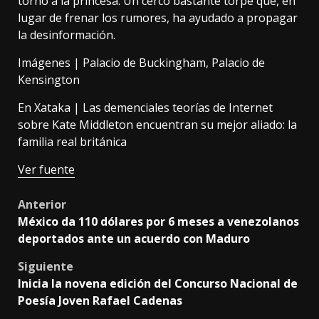
torno a la princesa. Un cerco bastante torpe que, en
lugar de frenar los rumores, ha ayudado a propagar
la desinformación.
Imágenes | Palacio de Buckingham, Palacio de
Kensington
En Xataka |
Las demenciales teorías de Internet
sobre Kate Middleton encuentran su mejor aliado: la
familia real británica
Ver fuente
Post
Anterior
México da 110 dólares por 6 meses a venezolanos
navigation
deportados ante un acuerdo con Maduro
Siguiente
Inicia la novena edición del Concurso Nacional de
Poesía Joven Rafael Cadenas