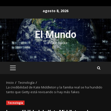
Saltar
agosto 8, 2026
al
contenido
El Mundo
Lo dice todo
MENÚ
PRINCIPAL
Inicio
Tecnología
La credibilidad de Kate Middleton y la familia real se ha hundido
tanto que Getty está revisando si hay más fakes
Tecnología