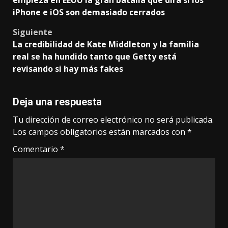
empieza en EEUU la gran batalla que dirá si los
navigation
iPhone e iOS son demasiado cerrados
Siguiente
La credibilidad de Kate Middleton y la familia
real se ha hundido tanto que Getty está
revisando si hay más fakes
Deja una respuesta
Tu dirección de correo electrónico no será publicada.
Los campos obligatorios están marcados con
*
Comentario
*