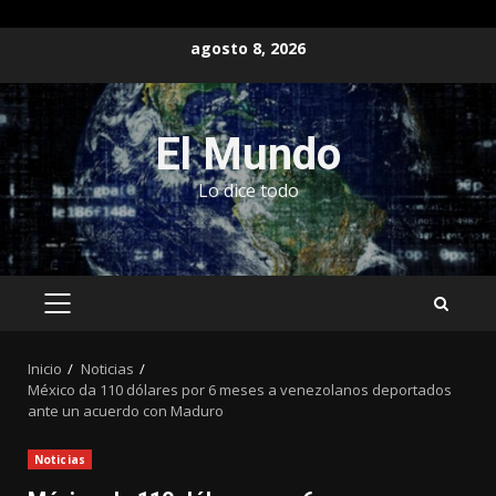
Saltar
agosto 8, 2026
al
contenido
El Mundo
Lo dice todo
MENÚ
PRINCIPAL
Inicio
Noticias
México da 110 dólares por 6 meses a venezolanos deportados
ante un acuerdo con Maduro
Noticias