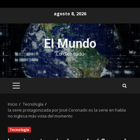
Saltar
agosto 8, 2026
al
contenido
El Mundo
Lo dice todo
MENÚ
PRINCIPAL
Inicio
Tecnología
la serie protagonizada por José Coronado es la serie en habla
no inglesa más vista del momento
Tecnología