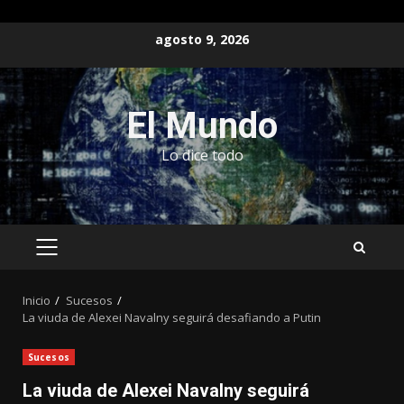
Saltar
agosto 9, 2026
al
contenido
El Mundo
Lo dice todo
MENÚ
PRINCIPAL
Inicio
Sucesos
La viuda de Alexei Navalny seguirá desafiando a Putin
Sucesos
La viuda de Alexei Navalny seguirá