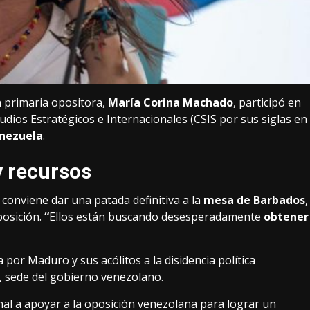
n primaria opositora,
María Corina Machado
, participó en
dios Estratégicos e Internacionales (CSIS por sus siglas en
enezuela
.
y recursos
onviene dar una patada definitiva a la
mesa de Barbados
,
posición.
“
Ellos están buscando desesperadamente
obtener
or Maduro y sus acólitos a la disidencia política
s, sede del gobierno venezolano.
nal a apoyar a la oposición venezolana para lograr un