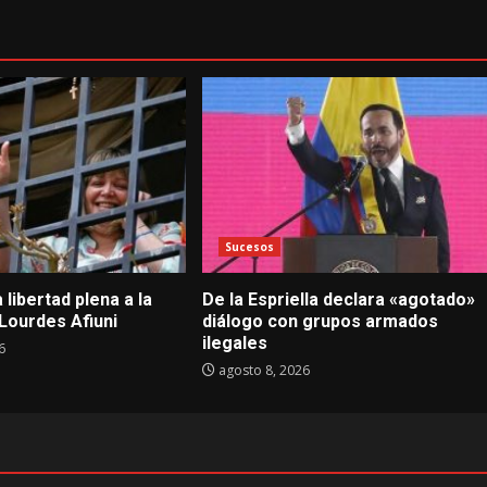
Sucesos
 libertad plena a la
De la Espriella declara «agotado»
Lourdes Afiuni
diálogo con grupos armados
ilegales
6
agosto 8, 2026