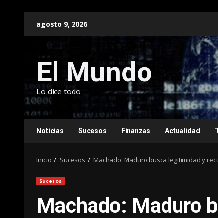
Saltar
agosto 9, 2026
al
contenido
El Mundo
Lo dice todo
Noticias
Sucesos
Finanzas
Actualidad
Inicio
Sucesos
Machado: Maduro busca legitimidad y rec
Sucesos
Machado: Maduro bu