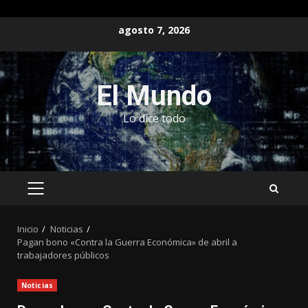
Saltar
agosto 7, 2026
al
contenido
El Mundo
Lo dice todo
MENÚ
PRINCIPAL
Inicio
Noticias
Pagan bono «Contra la Guerra Económica» de abril a
trabajadores públicos
Noticias