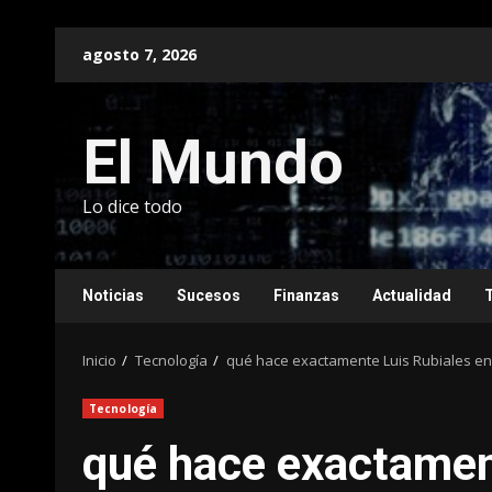
Saltar
agosto 7, 2026
al
contenido
El Mundo
Lo dice todo
Noticias
Sucesos
Finanzas
Actualidad
Inicio
Tecnología
qué hace exactamente Luis Rubiales e
Tecnología
qué hace exactamen