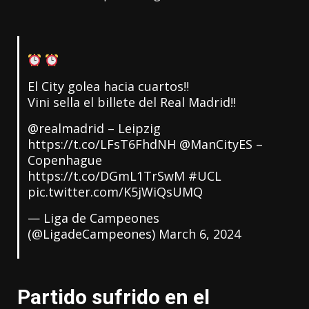
El City golea hacia cuartos‼
Vini sella el billete del Real Madrid‼
@realmadrid
– Leipzig
https://t.co/LFsT6FhdNH
@ManCityES
–
Copenhague
https://t.co/DGmL1TrSwM
#UCL
pic.twitter.com/K5jWiQsUMQ
— Liga de Campeones
(@LigadeCampeones)
March 6, 2024
Partido sufrido en el