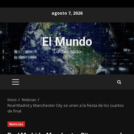
Saltar
agosto 7, 2026
al
contenido
El Mundo
Lo dice todo
MENÚ
PRINCIPAL
Inicio
Noticias
Real Madrid y Manchester City se unen a la fiesta de los cuartos
de final
Noticias