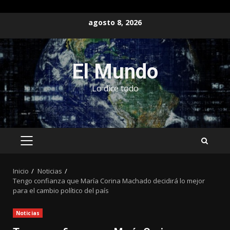
Saltar
agosto 8, 2026
al
contenido
El Mundo
Lo dice todo
MENÚ
PRINCIPAL
Inicio
Noticias
Tengo confianza que María Corina Machado decidirá lo mejor
para el cambio político del país
Noticias