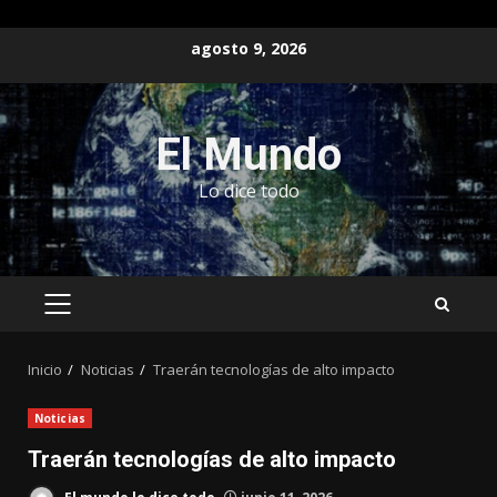
Saltar
agosto 9, 2026
al
contenido
El Mundo
Lo dice todo
MENÚ
PRINCIPAL
Inicio
Noticias
Traerán tecnologías de alto impacto
Noticias
Traerán tecnologías de alto impacto