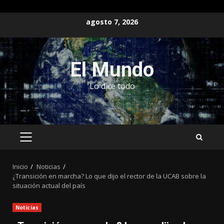
Saltar
agosto 7, 2026
al
contenido
El Mundo
Lo dice todo
MENÚ
PRINCIPAL
Inicio
Noticias
¿Transición en marcha? Lo que dijo el rector de la UCAB sobre la
situación actual del país
Noticias